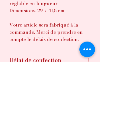
réglable en longueur
Dimensions: 29 x 41,5 cm
Votre article sera fabriqué à la
commande. Merci de prendre en
compte le délais de confection.
Délai de confection
1-2 semaines
Conseils d'entretien
Lavage à la main
Séchage à l'air libre
©2020 par Lovely chérie.
Conditions générales de vente