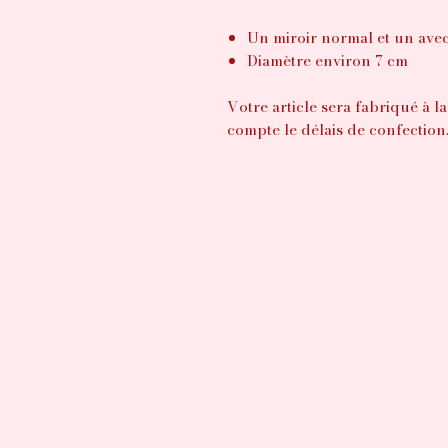
Un miroir normal et un ave
Diamètre environ 7 cm
Votre article sera fabriqué à
compte le délais de confection