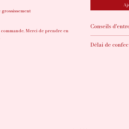
Aj
c grossissement
Conseils d'entr
 la commande. Merci de prendre en
.
Ne pas mettre au
Délai de confec
1-2 semaines