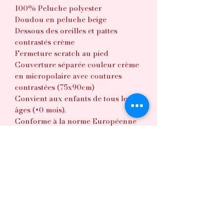
100% Peluche polyester
Doudou en peluche beige
Dessous des oreilles et pattes
contrastés crème
Fermeture scratch au pied
Couverture séparée couleur crème
en micropolaire avec coutures
contrastées (75x90cm)
Convient aux enfants de tous les
âges (+0 mois).
Conforme à la norme Européenne
pour les jouets EN71. M (40cm).
Votre article sera fabriqué à la
commande. Merci de prendre en
compte le délais de confection.