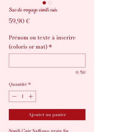
Sac de voyage simili cuir
Prix
59,90 €
Prénom ou texte à inscrire
(coloris or mat)
*
0/50
Quantité
*
Ajouter au panier
Simili Cuir Saffiano grain fin