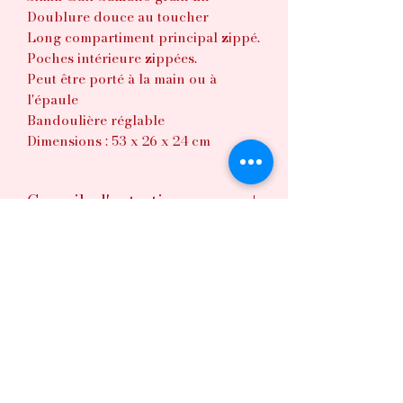
Doublure douce au toucher
Long compartiment principal zippé.
Poches intérieure zippées.
Peut être porté à la main ou à
l'épaule
Bandoulière réglable
Dimensions : 53 x 26 x 24 cm
Conseils d'entretien
Lavage main
Délai de confection
Environ 2 - 3 semaines
©2020 par Lovely chérie.
Conditions générales de vente