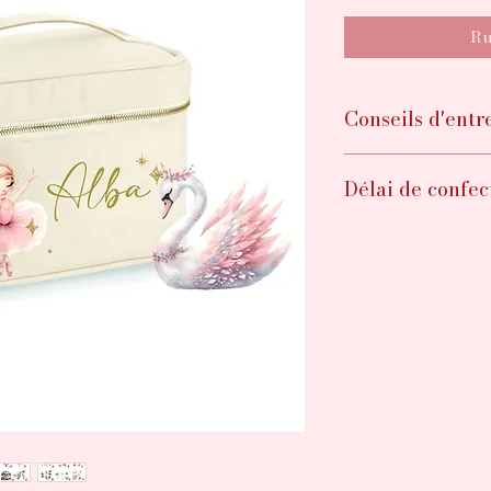
Ru
Conseils d'entr
Lavage main con
Délai de confec
Environ 1 - 2 sema