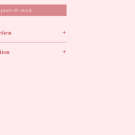
pture de stock
etien
seillé
tion
ines